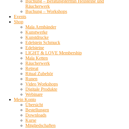
Buchung – Beratungstermin Heilsteine und
Räucherwerk
Buchung – Workshops
Events
Shop
Mala Armbänder
Kunstwerke
Kunstdrucke
Edelstein Schmuck
Edelsteine
LIGHT & LOVE Membership
Mala Ketten
Räucherwerk
Retreat
Ritual Zubehör
Runen
Video Workshops
Digitale Produkte
Webinare
Mein Konto
Übersicht
Bestellungen
Downloads
Kurse
Mitgliedschaften