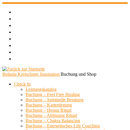
Zum
Inhalt
springen
Belinda Kretschmer Inspiration
Buchung und Shop
Check In
Leistungskatalog
Buchung – Feel Free Healing
Buchung – Spirituelle Beratung
Buchung – Kartenlegung
Buchung – Henna Ritual
Buchung – Ablösung Ritual
Buchung – Chakra Balancing
Buchung – Energetisches Life Coaching