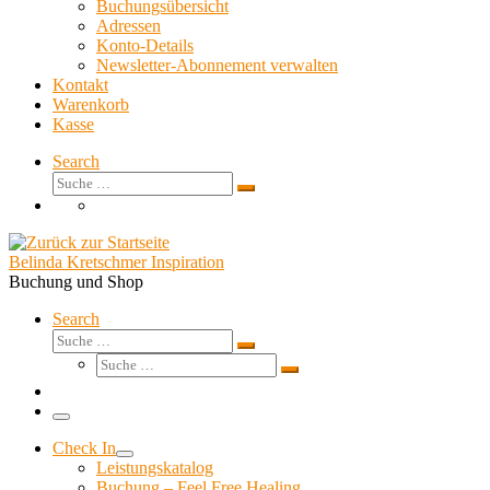
Buchungsübersicht
Adressen
Konto-Details
Newsletter-Abonnement verwalten
Kontakt
Warenkorb
Kasse
Search
Suche
Suche
…
Belinda Kretschmer Inspiration
Buchung und Shop
Search
Suche
Suche
Suche
…
Suche
…
Menü
Check In
Leistungskatalog
Buchung – Feel Free Healing