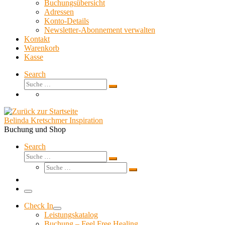
Buchungsübersicht
Adressen
Konto-Details
Newsletter-Abonnement verwalten
Kontakt
Warenkorb
Kasse
Search
Suche
Suche
…
Belinda Kretschmer Inspiration
Buchung und Shop
Search
Suche
Suche
Suche
…
Suche
…
Menü
Check In
Leistungskatalog
Buchung – Feel Free Healing