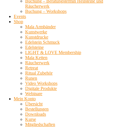
Buchung – Beratungstermin Heilsteine und
Räucherwerk
Buchung – Workshops
Events
Shop
Mala Armbänder
Kunstwerke
Kunstdrucke
Edelstein Schmuck
Edelsteine
LIGHT & LOVE Membership
Mala Ketten
Räucherwerk
Retreat
Ritual Zubehör
Runen
Video Workshops
Digitale Produkte
Webinare
Mein Konto
Übersicht
Bestellungen
Downloads
Kurse
Mitgliedschaften