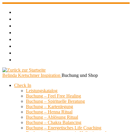
Zum
Inhalt
springen
Belinda Kretschmer Inspiration
Buchung und Shop
Check In
Leistungskatalog
Buchung – Feel Free Healing
Buchung – Spirituelle Beratung
Buchung – Kartenlegung
Buchung – Henna Ritual
Buchung – Ablösung Ritual
Buchung – Chakra Balancing
Buchung – Energetisches Life Coaching