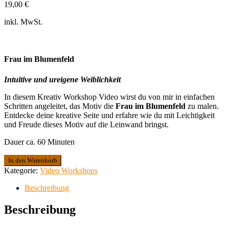
19,00
€
inkl. MwSt.
Frau im Blumenfeld
Intuitive und ureigene Weiblichkeit
In diesem Kreativ Workshop Video wirst du von mir in einfachen
Schritten angeleitet, das Motiv die
Frau im Blumenfeld
zu malen.
Entdecke deine kreative Seite und erfahre wie du mit Leichtigkeit
und Freude dieses Motiv auf die Leinwand bringst.
Dauer ca. 60 Minuten
Kreativ
In den Warenkorb
Workshop
Kategorie:
Video Workshops
Video
-
Beschreibung
Frau
im
Beschreibung
Blumenfeld
Menge