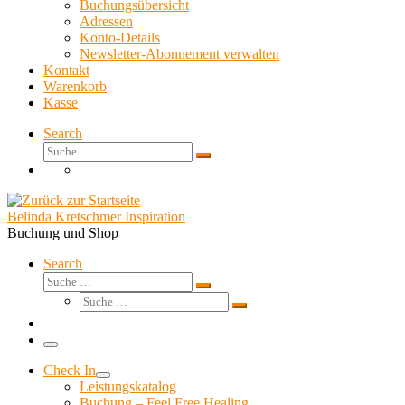
Buchungsübersicht
Adressen
Konto-Details
Newsletter-Abonnement verwalten
Kontakt
Warenkorb
Kasse
Search
Suche
Suche
…
Belinda Kretschmer Inspiration
Buchung und Shop
Search
Suche
Suche
Suche
…
Suche
…
Menü
Check In
Leistungskatalog
Buchung – Feel Free Healing