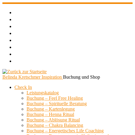
Zum
Inhalt
springen
Belinda Kretschmer Inspiration
Buchung und Shop
Check In
Leistungskatalog
Buchung – Feel Free Healing
Buchung – Spirituelle Beratung
Buchung – Kartenlegung
Buchung – Henna Ritual
Buchung – Ablösung Ritual
Buchung – Chakra Balancing
Buchung – Energetisches Life Coaching