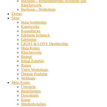
Buchung – Beratungstermin Heilsteine und
Räucherwerk
Buchung – Workshops
Events
Shop
Mala Armbänder
Kunstwerke
Kunstdrucke
Edelstein Schmuck
Edelsteine
LIGHT & LOVE Membership
Mala Ketten
Räucherwerk
Retreat
Ritual Zubehör
Runen
Video Workshops
Digitale Produkte
Webinare
Mein Konto
Übersicht
Bestellungen
Downloads
Kurse
Mitgliedschaften