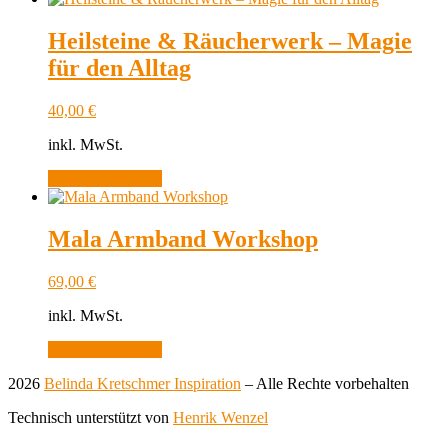
Heilsteine & Räucherwerk – Magie
für den Alltag
40,00
€
inkl. MwSt.
In den Warenkorb
Mala Armband Workshop
69,00
€
inkl. MwSt.
In den Warenkorb
2026
Belinda Kretschmer Inspiration
–
Alle Rechte vorbehalten
Technisch unterstützt von
Henrik Wenzel