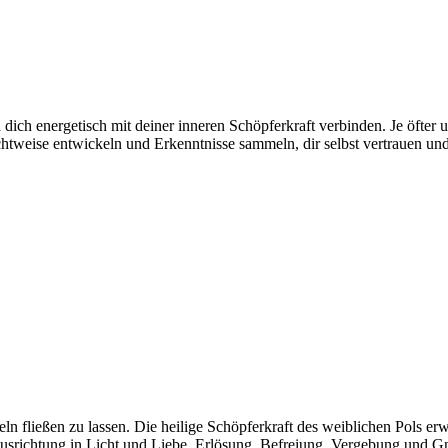
 dich energetisch mit deiner inneren Schöpferkraft verbinden. Je öfter 
htweise entwickeln und Erkenntnisse sammeln, dir selbst vertrauen un
n fließen zu lassen. Die heilige Schöpferkraft des weiblichen Pols er
usrichtung in Licht und Liebe. Erlösung, Befreiung, Vergebung und G