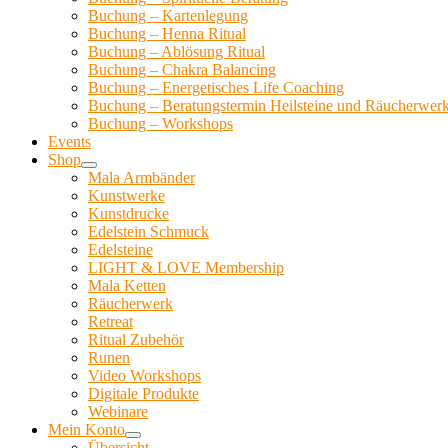
Buchung – Kartenlegung
Buchung – Henna Ritual
Buchung – Ablösung Ritual
Buchung – Chakra Balancing
Buchung – Energetisches Life Coaching
Buchung – Beratungstermin Heilsteine und Räucherwer
Buchung – Workshops
Events
Shop
Mala Armbänder
Kunstwerke
Kunstdrucke
Edelstein Schmuck
Edelsteine
LIGHT & LOVE Membership
Mala Ketten
Räucherwerk
Retreat
Ritual Zubehör
Runen
Video Workshops
Digitale Produkte
Webinare
Mein Konto
Übersicht