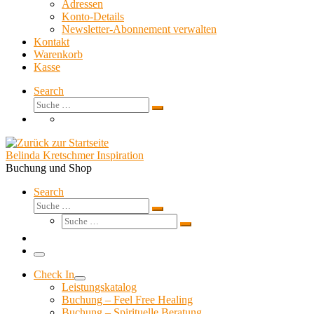
Adressen
Konto-Details
Newsletter-Abonnement verwalten
Kontakt
Warenkorb
Kasse
Search
Suche
Suche
…
Belinda Kretschmer Inspiration
Buchung und Shop
Search
Suche
Suche
Suche
…
Suche
…
Menü
Check In
Leistungskatalog
Buchung – Feel Free Healing
Buchung – Spirituelle Beratung