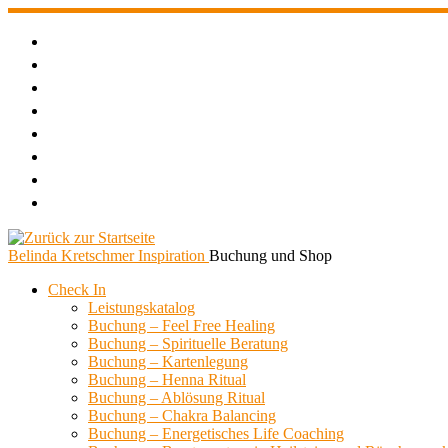
Zum
Inhalt
springen
Belinda Kretschmer Inspiration
Buchung und Shop
Check In
Leistungskatalog
Buchung – Feel Free Healing
Buchung – Spirituelle Beratung
Buchung – Kartenlegung
Buchung – Henna Ritual
Buchung – Ablösung Ritual
Buchung – Chakra Balancing
Buchung – Energetisches Life Coaching