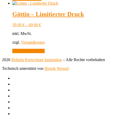
Göttin – Limitierter Druck
39,00
€
–
69,00
€
inkl. MwSt.
zzgl.
Versandkosten
Dieses
Ausführung wählen
Produkt
2026
Belinda Kretschmer Inspiration
–
Alle Rechte vorbehalten
weist
mehrere
Technisch unterstützt von
Henrik Wenzel
Varianten
auf.
Die
Optionen
können
auf
der
Produktseite
gewählt
werden