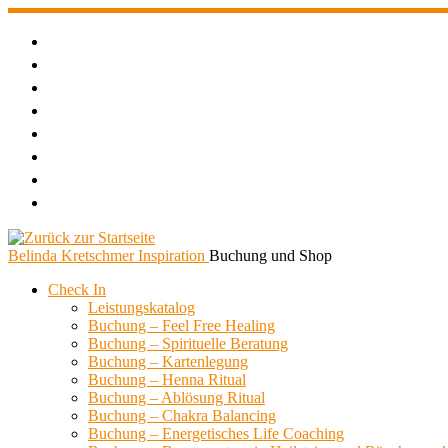
Zum
Inhalt
springen
Belinda Kretschmer Inspiration
Buchung und Shop
Check In
Leistungskatalog
Buchung – Feel Free Healing
Buchung – Spirituelle Beratung
Buchung – Kartenlegung
Buchung – Henna Ritual
Buchung – Ablösung Ritual
Buchung – Chakra Balancing
Buchung – Energetisches Life Coaching