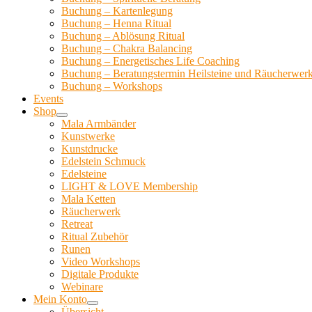
Buchung – Kartenlegung
Buchung – Henna Ritual
Buchung – Ablösung Ritual
Buchung – Chakra Balancing
Buchung – Energetisches Life Coaching
Buchung – Beratungstermin Heilsteine und Räucherwer
Buchung – Workshops
Events
Shop
Mala Armbänder
Kunstwerke
Kunstdrucke
Edelstein Schmuck
Edelsteine
LIGHT & LOVE Membership
Mala Ketten
Räucherwerk
Retreat
Ritual Zubehör
Runen
Video Workshops
Digitale Produkte
Webinare
Mein Konto
Übersicht