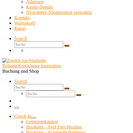
Adressen
Konto-Details
Newsletter-Abonnement verwalten
Kontakt
Warenkorb
Kasse
Search
Suche
Suche
…
Belinda Kretschmer Inspiration
Buchung und Shop
Search
Suche
Suche
Suche
…
Suche
…
Menü
Check In
Leistungskatalog
Buchung – Feel Free Healing
Buchung – Spirituelle Beratung